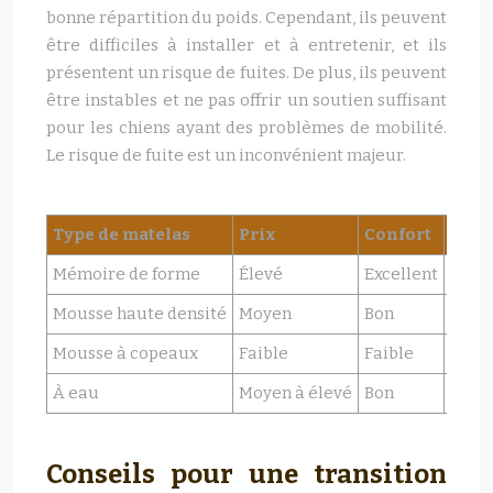
bonne répartition du poids. Cependant, ils peuvent
être difficiles à installer et à entretenir, et ils
présentent un risque de fuites. De plus, ils peuvent
être instables et ne pas offrir un soutien suffisant
pour les chiens ayant des problèmes de mobilité.
Le risque de fuite est un inconvénient majeur.
Type de matelas
Prix
Confort
Dura
Mémoire de forme
Élevé
Excellent
Bon à
Mousse haute densité
Moyen
Bon
Bon
Mousse à copeaux
Faible
Faible
Faibl
À eau
Moyen à élevé
Bon
Moye
Conseils pour une transition