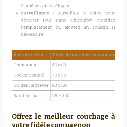
friandises et des éloges.
Surveillance :
Surveillez le chien pour
détecter tout signe d’inconfort. Modifiez
l’emplacement ou ajoutez un coussin si
nécessaire.
Race de chien
Taille de matelas recommandée (
Chihuahua
45 x 60
Cocker Spaniel
75 x 90
Golden Retriever
90 x 120
Saint Bernard
120 x 150
Offrez le meilleur couchage à
votre fidèle compagnon