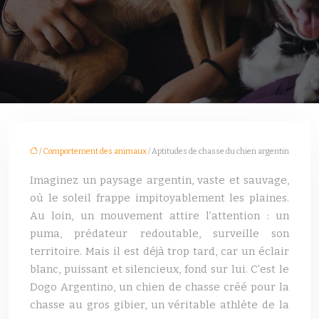
/
Comportement des animaux
/ Aptitudes de chasse du chien argentin
Imaginez un paysage argentin, vaste et sauvage,
où le soleil frappe impitoyablement les plaines.
Au loin, un mouvement attire l’attention : un
puma, prédateur redoutable, surveille son
territoire. Mais il est déjà trop tard, car un éclair
blanc, puissant et silencieux, fond sur lui. C’est le
Dogo Argentino, un chien de chasse créé pour la
chasse au gros gibier, un véritable athlète de la